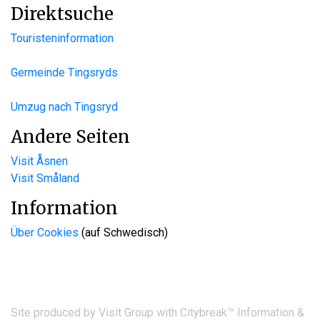
Direktsuche
Touristeninformation
Germeinde Tingsryds
Umzug nach Tingsryd
Andere Seiten
Visit Åsnen
Visit Småland
Information
Über Cookies
(auf Schwedisch)
Site produced by
Visit Group
with
Citybreak™ Information &