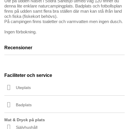
Ute på udden Näset i Södra Sandsjö utmed väg 120 finner du
denna lite enklare naturcampingplats. Badplats och fotbollsplan
finns på udden samt flera bra ställen där man kan stå ifrån land
och fiska (fiskekort behövs).
På campingen finns toaletter och varmvatten men ingen dusch.
Ingen förbokning.
Recensioner
Faciliteter och service
Uteplats
Badplats
Mat & Dryck på plats
Självhushåll