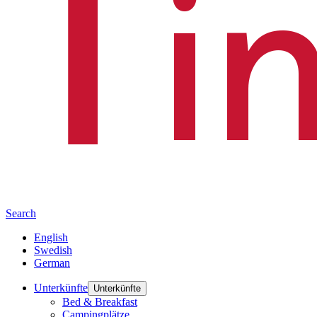
Search
Change language:
English
Swedish
German
Unterkünfte
Unterkünfte
Bed & Breakfast
Campingplätze