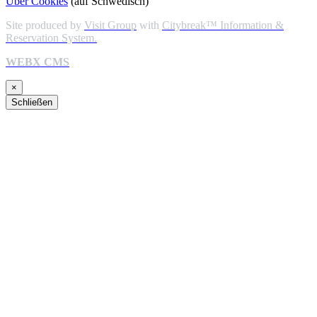
Über Cookies
(auf Schwedisch)
Site produced by
Visit Group
with
Citybreak™ Information &
Reservation System.
WEBX CMS
×
Schließen