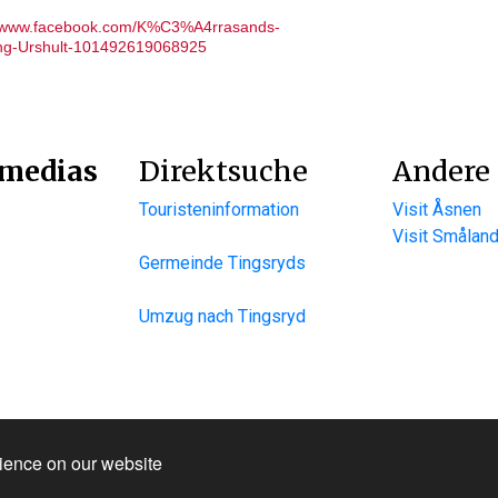
//www.facebook.com/K%C3%A4rrasands-
g-Urshult-101492619068925
 medias
Direktsuche
Andere 
Touristeninformation
Visit Åsnen
Visit Smålan
Germeinde Tingsryds
Umzug nach Tingsryd
nformation & Reservation System.
rience on our website