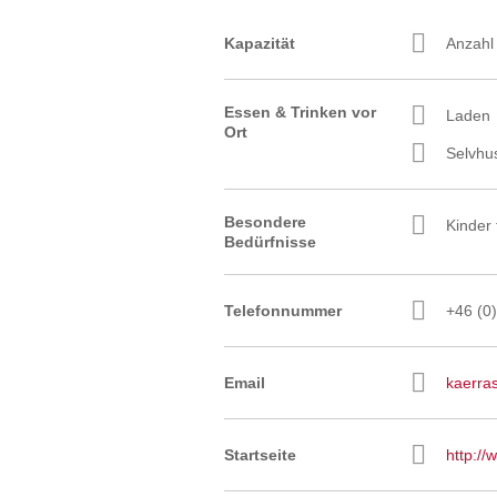
Kapazität
Anzahl 
Essen & Trinken vor
Laden
Ort
Selvhu
Besondere
Kinder 
Bedürfnisse
Telefonnummer
+46 (0
Email
kaerr
Startseite
http:/