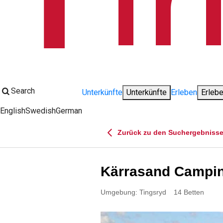
Search
Unterkünfte
Unterkünfte
Erleben
Erleb
English
Swedish
German
Change language:
Zurück zu den Suchergebniss
Kärrasand Campin
Umgebung: Tingsryd
14 Betten