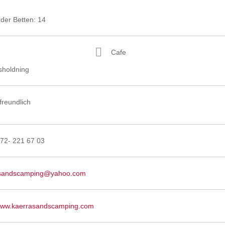
der Betten: 14
Cafe
sholdning
freundlich
)72- 221 67 03
asandscamping@yahoo.com
/www.kaerrasandscamping.com