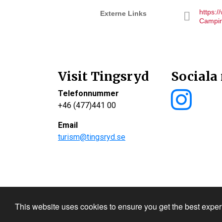
https:
Externe Links
Campin
Visit Tingsryd
Sociala
Telefonnummer
+46 (477)441 00
Email
turism@tingsryd.se
Site produced by
Visit Group
with
Citybreak™ I
This website uses cookies to ensure you get the best expe